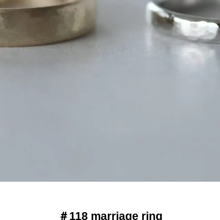
＃118 marriage ring