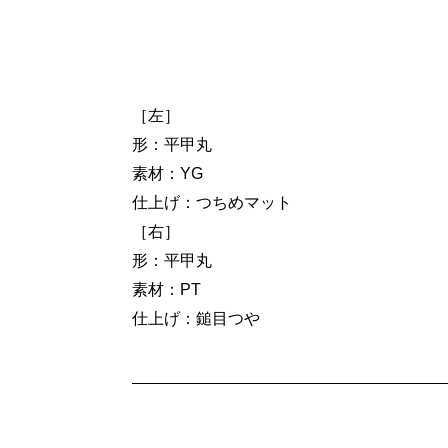
［左］
形：平甲丸
素材：YG
仕上げ：つちめマット
［右］
形：平甲丸
素材：PT
仕上げ：鎚目つや