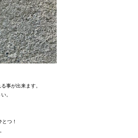
れる事が出来ます。
さい。
うひとつ！
。